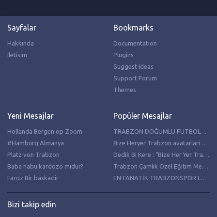
Sayfalar
Bookmarks
Hakkında
Documentation
iletisim
Plugins
Suggest Ideas
Support Forum
Themes
Yeni Mesajlar
Popüler Mesajlar
Hollanda Bergen op Zoom
TRABZON DOĞUMLU FUTBOLCULAR
#Hamburg Almanya
Bize Heryer Trabzon avatarlari resimleri
Platz von Trabzon
Dedik Bi Kere : “Bize Her Yer Trabzon”
Baba habu kardozo midur?
Trabzon Çamlık Özel Eğitim Meslek Lisesi Hollanda’da temaslarda bulundu
Faroz Bir baskadir
EN FANATİK TRABZONSPOR LU PASTASI
Bizi takip edin