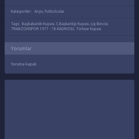
Kategoriler:
Arşiv
,
Futbolcular
Tags:
Başbakanlık Kupası
,
C.Başkanlığı Kupası
,
Lig İkincisi
,
TRABZONSPOR 1977 - 78 KADROSU
,
Türkiye Kupası
Yorumlar
Yoruma kapalı