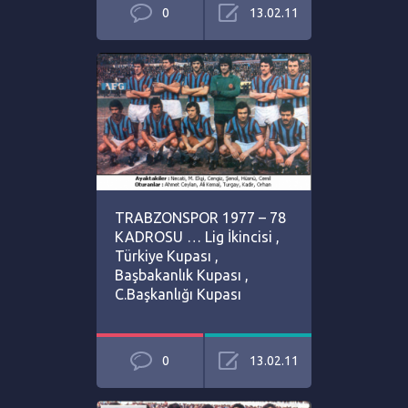
0
13.02.11
TRABZONSPOR 1977 – 78
KADROSU … Lig İkincisi ,
Türkiye Kupası ,
Başbakanlık Kupası ,
C.Başkanlığı Kupası
0
13.02.11