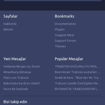
Sayfalar
Bookmarks
Hakkında
Documentation
iletisim
Plugins
Suggest Ideas
Support Forum
Themes
Yeni Mesajlar
Popüler Mesajlar
Hollanda Bergen op Zoom
TRABZON DOĞUMLU FUTBOLCULAR
#Hamburg Almanya
Bize Heryer Trabzon avatarlari resimleri
Platz von Trabzon
Dedik Bi Kere : “Bize Her Yer Trabzon”
Baba habu kardozo midur?
Trabzon Çamlık Özel Eğitim Meslek Lisesi Hollanda’da temaslarda bulundu
Faroz Bir baskadir
EN FANATİK TRABZONSPOR LU PASTASI
Bizi takip edin