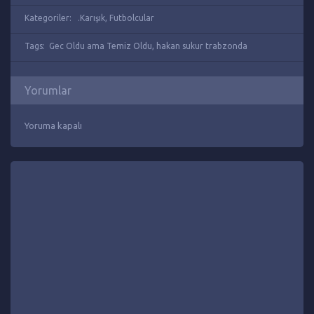
Kategoriler:
.Karışık
,
Futbolcular
Tags:
Gec Oldu ama Temiz Oldu
,
hakan sukur trabzonda
Yorumlar
Yoruma kapalı