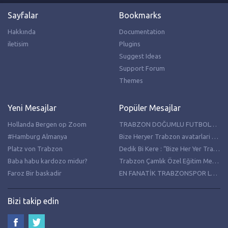
Sayfalar
Bookmarks
Hakkında
Documentation
iletisim
Plugins
Suggest Ideas
Support Forum
Themes
Yeni Mesajlar
Popüler Mesajlar
Hollanda Bergen op Zoom
TRABZON DOĞUMLU FUTBOLCULAR
#Hamburg Almanya
Bize Heryer Trabzon avatarlari resimleri
Platz von Trabzon
Dedik Bi Kere : “Bize Her Yer Trabzon”
Baba habu kardozo midur?
Trabzon Çamlık Özel Eğitim Meslek Lisesi Hollanda’da temaslarda bulundu
Faroz Bir baskadir
EN FANATİK TRABZONSPOR LU PASTASI
Bizi takip edin