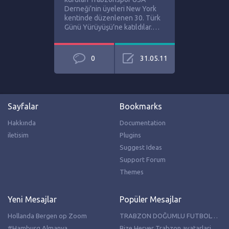
Derneği’nin üyeleri New York
kentinde düzenlenen 30. Türk
Günü Yürüyüşü’ne katıldılar.…
0
31.05.11
Sayfalar
Bookmarks
Hakkında
Documentation
iletisim
Plugins
Suggest Ideas
Support Forum
Themes
Yeni Mesajlar
Popüler Mesajlar
Hollanda Bergen op Zoom
TRABZON DOĞUMLU FUTBOLCULAR
#Hamburg Almanya
Bize Heryer Trabzon avatarlari resimleri