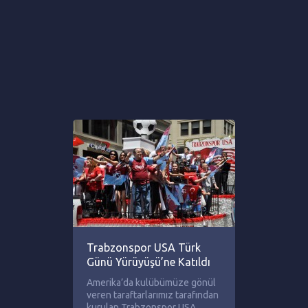
Trabzonspor USA Türk
Günü Yürüyüşü’ne Katıldı
Amerika’da kulübümüze gönül
veren taraftarlarımız tarafından
kurulan Trabzonspor USA