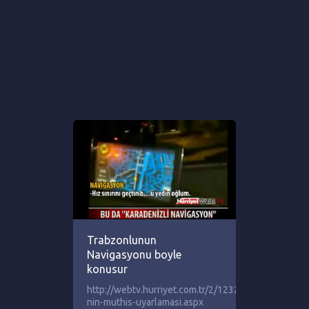
Trabzonlunun
Navigasyonu boyle
konusur
http://webtv.hurriyet.com.tr/2/12324/16629093/1/k
nin-muthis-uyarlamasi.aspx