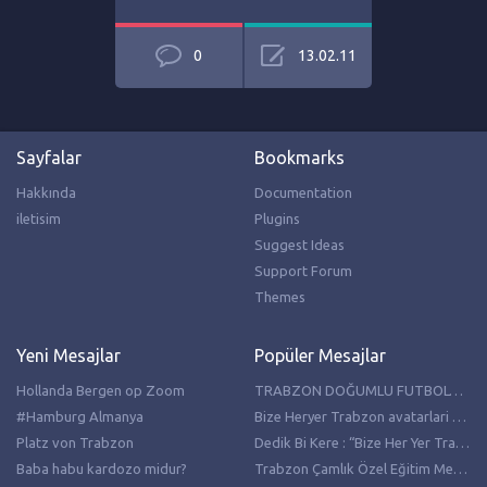
0
13.02.11
Sayfalar
Bookmarks
Hakkında
Documentation
iletisim
Plugins
Suggest Ideas
Support Forum
Themes
Yeni Mesajlar
Popüler Mesajlar
Hollanda Bergen op Zoom
TRABZON DOĞUMLU FUTBOLCULAR
#Hamburg Almanya
Bize Heryer Trabzon avatarlari resimleri
Platz von Trabzon
Dedik Bi Kere : “Bize Her Yer Trabzon”
Baba habu kardozo midur?
Trabzon Çamlık Özel Eğitim Meslek Lisesi Hollanda’da temaslarda bulundu