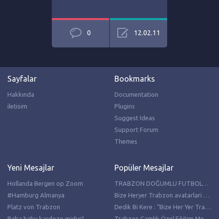
0
12.02.11
Sayfalar
Bookmarks
Hakkında
Documentation
iletisim
Plugins
Suggest Ideas
Support Forum
Themes
Yeni Mesajlar
Popüler Mesajlar
Hollanda Bergen op Zoom
TRABZON DOĞUMLU FUTBOLCULAR
#Hamburg Almanya
Bize Heryer Trabzon avatarlari resimleri
Platz von Trabzon
Dedik Bi Kere : “Bize Her Yer Trabzon”
Baba habu kardozo midur?
Trabzon Çamlık Özel Eğitim Meslek Lisesi Hollanda’da temaslarda bulundu