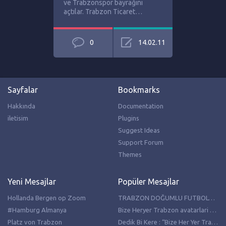
ve Trabzonspor bayrağını
açtılar. Trabzon Ticaret…
0
14.02.11
Sayfalar
Bookmarks
Hakkında
Documentation
iletisim
Plugins
Suggest Ideas
Support Forum
Themes
Yeni Mesajlar
Popüler Mesajlar
Hollanda Bergen op Zoom
TRABZON DOĞUMLU FUTBOLCULAR
#Hamburg Almanya
Bize Heryer Trabzon avatarlari resimleri
Platz von Trabzon
Dedik Bi Kere : “Bize Her Yer Trabzon”